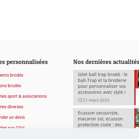
es personnalisées
Nos dernières actualité
Gilet ball trap brodé : le
ents brodés
ball-Trap et la broderie
ons brodés
pour personnaliser vos
accessoires avec style !
ies sport & associations
21 mars 2025
ies diverses
Ecusson secouriste,
der un devis
macaron sst, ecusson
protection civile : des
lter nos CGV
broderies qui sauvent !
20 décembre 2024