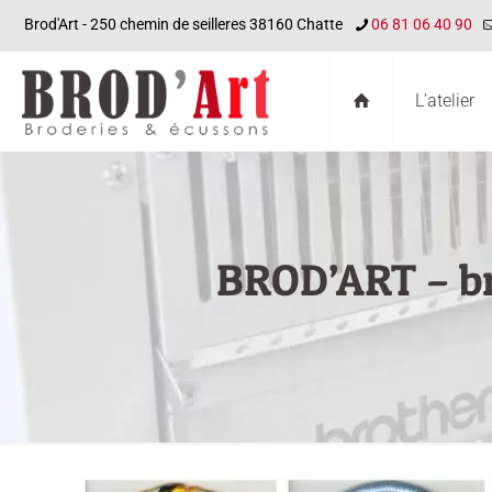
Brod'Art - 250 chemin de seilleres 38160 Chatte
06 81 06 40 90
L’atelier
BROD’ART – br