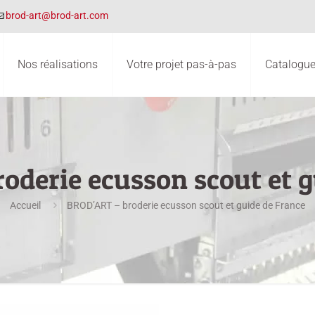
brod-art@brod-art.com
Nos réalisations
Votre projet pas-à-pas
Catalogues
oderie ecusson scout et g
Accueil
BROD’ART – broderie ecusson scout et guide de France