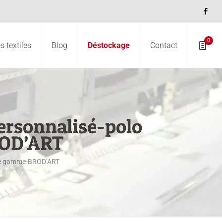
0
 textiles
Blog
Déstockage
Contact
personnalisé-polo
ROD’ART
t de gamme-BROD’ART