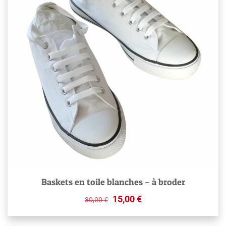
Baskets en toile blanches – à broder
Original
Current
15,00
€
30,00
€
price
price
was:
is: