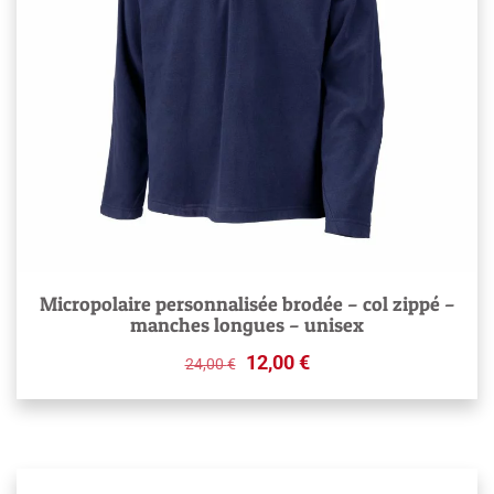
Micropolaire personnalisée brodée – col zippé –
manches longues – unisex
Original
Current
12,00
€
24,00
€
price
price
was:
is:
24,00 €.
12,00 €.