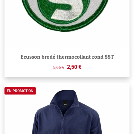
Ecusson brodé thermocollant rond SST
Original
Current
2,50
€
5,66
€
price
price
was:
is:
5,66 €.
2,50 €.
EN PROMOTION