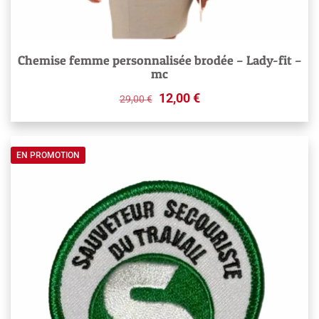
Chemise femme personnalisée brodée – Lady-fit –
mc
Original
Current
12,00
€
29,00
€
price
price
was:
is:
29,00 €.
12,00 €.
EN PROMOTION